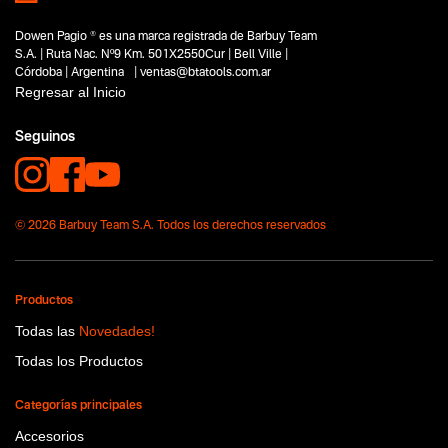
Construcción
Dowen Pagio ® es una marca registrada de Barbuy Team
Capacidad
S.A. | Ruta Nac. Nº9 Km. 501X2550Cur | Bell Ville |
No items found.
Córdoba | Argentina | ventas@btatools.com.ar
Regresar al Inicio
Funcion o uso
No items found.
Seguinos
Tecnologia
No items found.
© 2026 Barbuy Team S.A. Todos los derechos reservados
Productos
Todas las
Novedades!
Todas los Productos
Categorías principales
Accesorios