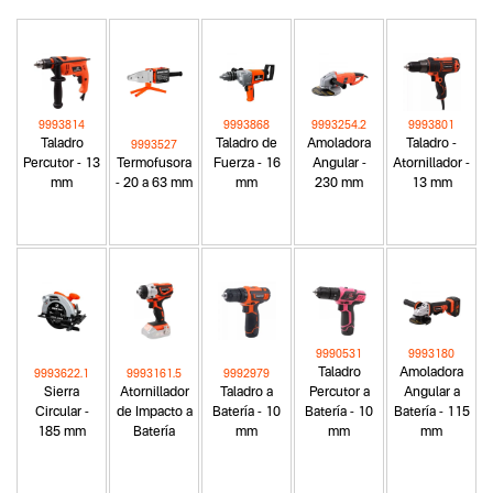
9993814
9993868
9993254.2
9993801
Taladro
Taladro de
Amoladora
Taladro -
9993527
Percutor - 13
Termofusora
Fuerza - 16
Angular -
Atornillador -
mm
- 20 a 63 mm
mm
230 mm
13 mm
9990531
9993180
Taladro
Amoladora
9993622.1
9993161.5
9992979
Sierra
Atornillador
Taladro a
Percutor a
Angular a
Circular -
de Impacto a
Batería - 10
Batería - 10
Batería - 115
185 mm
Batería
mm
mm
mm