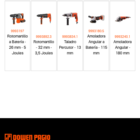
9993197
9993180.5
Rotomartillo
Amoladora
9993892.3
9993834.1
9993240.1
a Batería -
Rotomartillo
Taladro
Angular a
Amoladora
26 mm - 5
- 32 mm -
Percutor - 13
Batería - 115
Angular -
Joules
3,5 Joules
mm
mm
180 mm
Categoria principal
Herramientas eléctricas
Tipo
Termofusoras
Subtipo
No items found.
Segmentos - pendiente