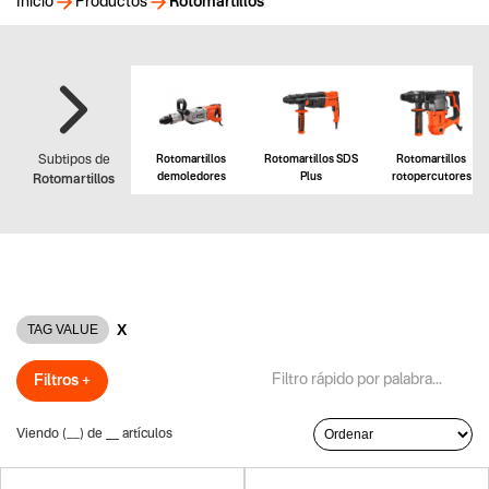
Inicio
Productos
Rotomartillos
Rotomartillos
Rotomartillos SDS
Rotomartillos
Subtipos de
demoledores
Plus
rotopercutores
Rotomartillos
X
TAG VALUE
Filtros +
Viendo (
__
) de
__
artículos