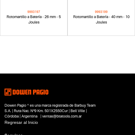
9993197
9993199
Rotomartillo a Batería - 26 mm - 5
Rotomartillo a Batería - 40 mm - 10
Joules
Joules
Dowen Pagio ® es una marca registrada de Barbuy Team
S.A. | Ruta Nac. Nº9 Km. 501X2550Cur | Bell Ville |
Córdoba | Argentina | ventas@btatools.com.ar
Regresar al Inicio