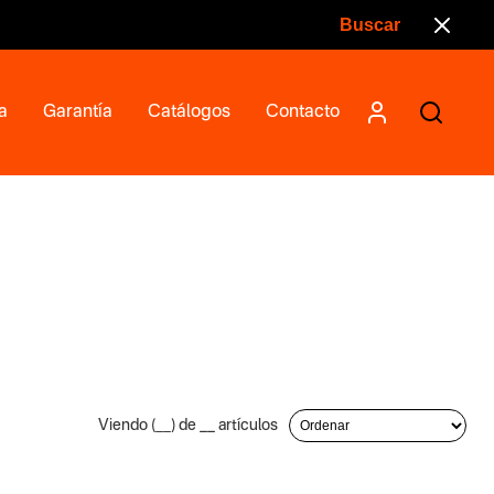
a
Garantía
Catálogos
Contacto
Viendo (
__
) de
__
artículos