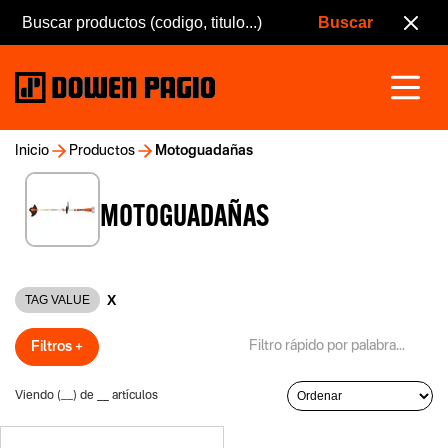
Inicio
Productos
Motoguadañas
MOTOGUADAÑAS
X
TAG VALUE
Filtros +
Viendo (
__
) de
__
artículos