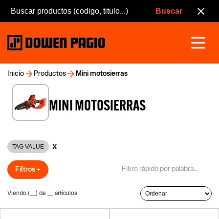
Inicio
Productos
Mini motosierras
MINI MOTOSIERRAS
X
TAG VALUE
Filtros +
Viendo (
__
) de
__
artículos