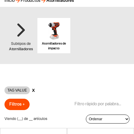
Inicio
Productos
Atornilladores
Atornilladores de
Subtipos de
impacto
Atornilladores
X
TAG VALUE
Filtros +
Viendo (
__
) de
__
artículos