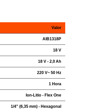
Valor
AIB1318P
18 V
18 V - 2,0 Ah
220 V~ 50 Hz
1 Hora
Ion-Litio - Flex One
1/4" (6,35 mm) - Hexagonal