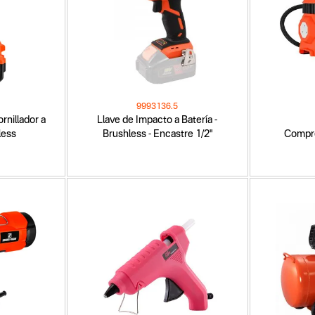
9993136.5
rnillador a
Llave de Impacto a Batería -
less
Brushless - Encastre 1/2"
Compre