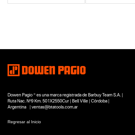
Categoria principal
Herramientas eléctricas
Tipo
Lustralijadoras
Subtipo
No items found.
Segmentos - pendiente
Carpintería
Automotor
Talleres
Capacidad
Dowen Pagio ® es una marca registrada de Barbuy Team S.A. |
180 mm
Ruta Nac. Nº9 Km. 501X2550Cur | Bell Ville | Córdoba |
Funcion o uso
Argentina | ventas@btatools.com.ar
No items found.
Regresar al Inicio
Tecnologia
No items found.