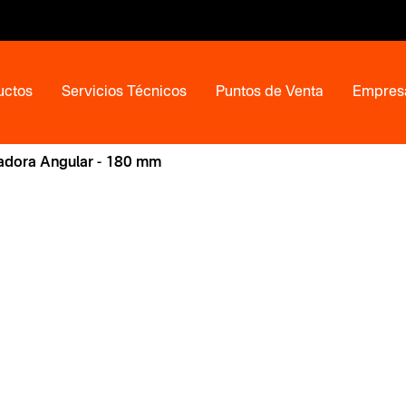
uctos
Servicios Técnicos
Puntos de Venta
Empres
jadora Angular - 180 mm