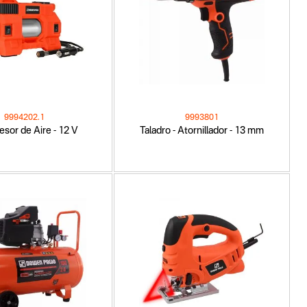
9994202.1
9993801
sor de Aire - 12 V
Taladro - Atornillador - 13 mm