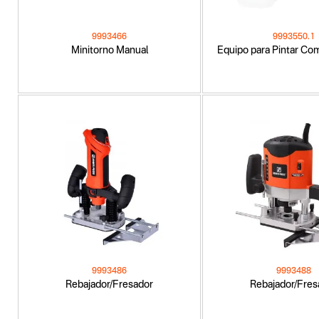
9993466
9993550.1
Minitorno Manual
Equipo para Pintar C
9993486
9993488
Rebajador/Fresador
Rebajador/Fres