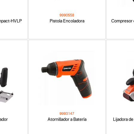
9990558
ompact-HVLP
Pistola Encoladora
Compresor d
9993147
ador
Atornillador a Batería
Lijadora d