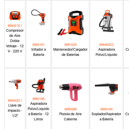
9994216.1
Compresor
de Aire
Doble
9993191
9991020
9994620.2
Voltaje - 12
Inflador a
Mantenedor/Cargador
Aspiradora
Co
V - 220 V
Batería
de Baterías
Polvo/Líquido
9993185
9993420.1
Aspiradora
Llave de
Polvo/Líquido
9990588
9993194
Impacto -
a Batería - 12
Pistola de Aire
Soplador/Aspirador
Ca
1/2"
Litros
Caliente
a Batería