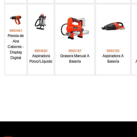
9993461
Pistola de
Aire
Caliente -
9994630
9993167
9993192
Display
Aspiradora
Grasera Manual A
Aspiradora A
Digital
Polvo/Líquido
Batería
Batería
Categoria principal
Herramientas eléctricas
Tipo
Hidrolavadoras
Subtipo
Hidrolavadoras de alta presión
Segmentos - pendiente