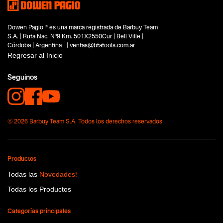
Limpieza
Hogar y aire libre
Dowen Pagio ® es una marca registrada de Barbuy Team
Automotor
S.A. | Ruta Nac. Nº9 Km. 501X2550Cur | Bell Ville |
Capacidad
Córdoba | Argentina | ventas@btatools.com.ar
180 bar
Regresar al Inicio
Funcion o uso
No items found.
Seguinos
Tecnologia
No items found.
© 2026 Barbuy Team S.A. Todos los derechos reservados
Productos
Todas las
Novedades!
Todas los Productos
Categorías principales