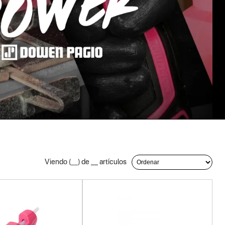
Viendo (
__
) de
__
artículos