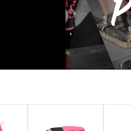
rramientas a batería y
ista.