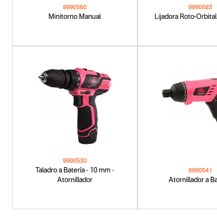
9990560
9990583
Minitorno Manual
Lijadora Roto-Orbita
9990530
Taladro a Batería - 10 mm -
9990541
Atornillador
Atornillador a B