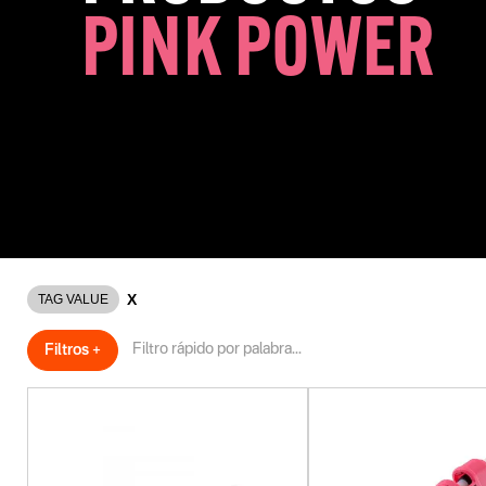
PINK POWER
La creatividad no tiene límites con la línea Pink Power. He
elétricas para tareas todo tipo de tareas hogareñas y hobb
X
TAG VALUE
Filtros +