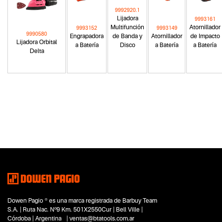
9992920.1
Lijadora
9993161
Multifunción
Atornillador
9993152
9993149
9990580
Engrapadora
de Banda y
Atornillador
de Impacto
Lijadora Orbital
a Batería
Disco
a Batería
a Batería
Delta
Categoria principal
Herramientas a batería
Tipo
Atornilladores
Subtipo
Atornilladores de impacto
Segmentos - pendiente
Carpintería
Hobbistas
Dowen Pagio ® es una marca registrada de Barbuy Team
Capacidad
S.A. | Ruta Nac. Nº9 Km. 501X2550Cur | Bell Ville |
No items found.
Córdoba | Argentina | ventas@btatools.com.ar