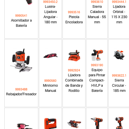
9993450.2
9993610
9993444.1
Lustra-
Sierra
Lijadora
Lijadora
Caladora
Orbital -
9993516
9990541
Angular -
Pistola
Manual - 55
115 X 230
Atornillador a
180 mm
Encoladora
mm
mm
Batería
9993190
Equipo
9992924
Lijadora
para Pintar
9993622.1
Combinada
Compact-
Sierra
9990560
Minitorno
de Banda y
HVLP a
Circular -
9993488
Manual
Rodillo
Batería
185 mm
Rebajador/Fresador