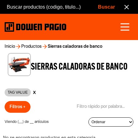
Inicio
Productos
Sierras caladoras de banco
SIERRAS CALADORAS DE BANCO
X
TAG VALUE
Filtros +
Viendo (
__
) de
__
artículos
No se encontraron productos en esta categoría.