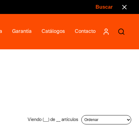
a
Garantía
Catálogos
Contacto
Viendo (
__
) de
__
artículos