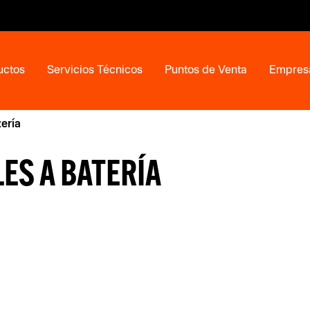
uctos
Servicios Técnicos
Puntos de Venta
Empres
ería
ES A BATERÍA