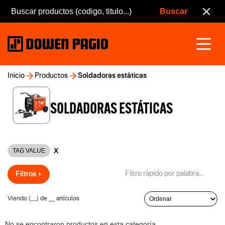
Inicio
Productos
Soldadoras estáticas
SOLDADORAS ESTÁTICAS
X
TAG VALUE
Filtros +
Viendo (
__
) de
__
artículos
No se encontraron productos en esta categoría.