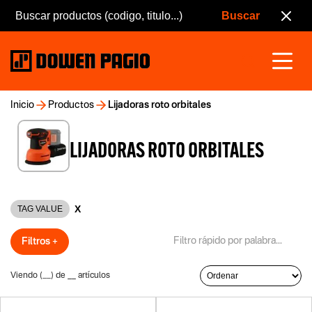
Inicio
Productos
Lijadoras roto orbitales
LIJADORAS ROTO ORBITALES
X
TAG VALUE
Filtros +
Viendo (
__
) de
__
artículos