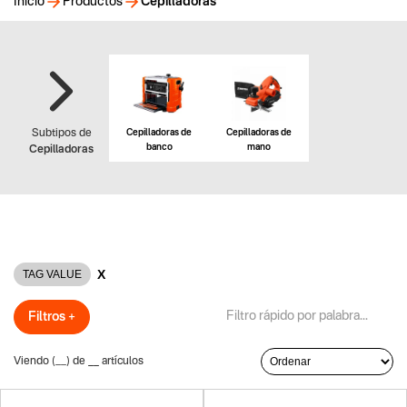
Inicio
Productos
Cepilladoras
Cepilladoras de
Cepilladoras de
Subtipos de
banco
mano
Cepilladoras
X
TAG VALUE
Filtros +
Viendo (
__
) de
__
artículos