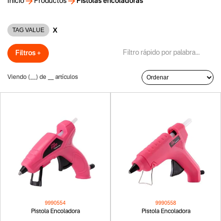
Inicio
Productos
Pistolas encoladoras
X
TAG VALUE
Filtros +
Viendo (
__
) de
__
artículos
9990554
9990558
Pistola Encoladora
Pistola Encoladora