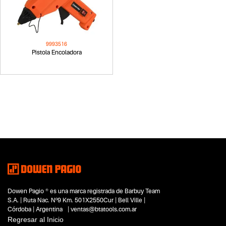
9993516
Pistola Encoladora
Dowen Pagio ® es una marca registrada de Barbuy Team
S.A. | Ruta Nac. Nº9 Km. 501X2550Cur | Bell Ville |
Córdoba | Argentina | ventas@btatools.com.ar
Regresar al Inicio