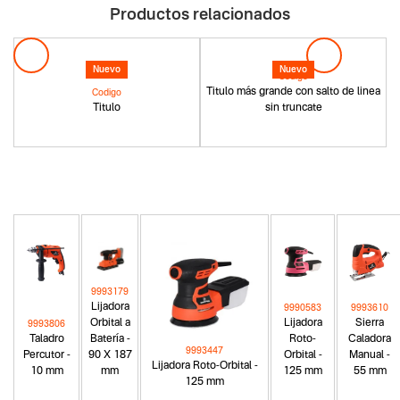
Productos relacionados
Nuevo
Nuevo
Codigo
Titulo más grande con salto de linea
Codigo
Titulo
sin truncate
9993179
Lijadora
9990583
9993610
Orbital a
Lijadora
Sierra
9993806
Taladro
Batería -
Roto-
Caladora
9993447
Percutor -
90 X 187
Orbital -
Manual -
Lijadora Roto-Orbital -
10 mm
mm
125 mm
55 mm
125 mm