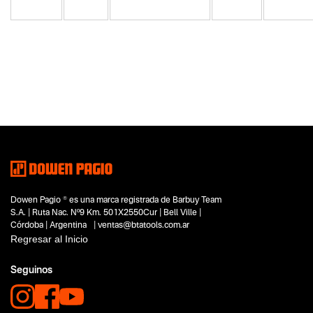
Categoria principal
Herramientas eléctricas
Tipo
Pistolas encoladoras
Subtipo
No items found.
Segmentos - pendiente
Carpintería
Dowen Pagio ® es una marca registrada de Barbuy Team
Hobbistas
S.A. | Ruta Nac. Nº9 Km. 501X2550Cur | Bell Ville |
Capacidad
Córdoba | Argentina | ventas@btatools.com.ar
No items found.
Regresar al Inicio
Funcion o uso
Seguinos
No items found.
Tecnologia