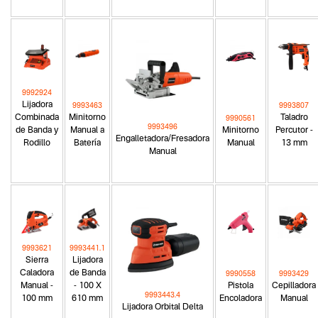
9992924
Lijadora
9993463
9993807
Combinada
Minitorno
Taladro
9990561
9993496
de Banda y
Manual a
Minitorno
Percutor -
Engalletadora/Fresadora
Rodillo
Batería
Manual
13 mm
Manual
9993621
9993441.1
Sierra
Lijadora
Caladora
de Banda
9990558
9993429
Manual -
- 100 X
Pistola
Cepilladora
9993443.4
100 mm
610 mm
Encoladora
Manual
Lijadora Orbital Delta