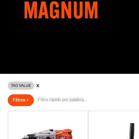
MAGNUM
Magnum by Dowen Pagio es una línea de herramientas el
las tareas más exigentes. Taladros de fuerza, percutores,
sierras sensitivas y más.
X
TAG VALUE
Filtros +