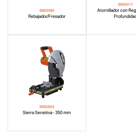
9993417
Atornillador con Re
9993490
Rebajador/Fresador
Profundida
9992664
Sierra Sensitiva - 350 mm