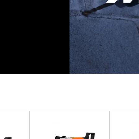
éctricas preparadas para
 máquinas para carpintería,