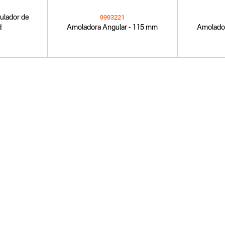
gulador de
9993221
d
Amoladora Angular - 115 mm
Amolador