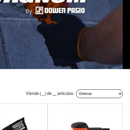
Viendo (
__
) de
__
artículos