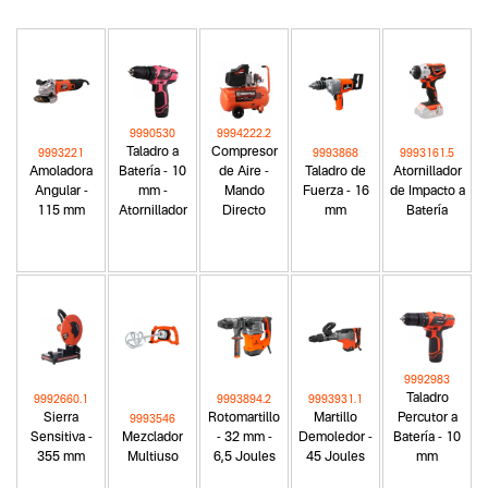
9990530
9994222.2
Taladro a
Compresor
9993221
9993868
9993161.5
Amoladora
Batería - 10
de Aire -
Taladro de
Atornillador
Angular -
mm -
Mando
Fuerza - 16
de Impacto a
115 mm
Atornillador
Directo
mm
Batería
9992983
Taladro
9992660.1
9993894.2
9993931.1
Sierra
Rotomartillo
Martillo
Percutor a
9993546
Sensitiva -
Mezclador
- 32 mm -
Demoledor -
Batería - 10
355 mm
Multiuso
6,5 Joules
45 Joules
mm