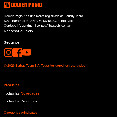
Segmentos - pendiente
Construcción
Capacidad
Dowen Pagio ® es una marca registrada de Barbuy Team
115 mm
S.A. | Ruta Nac. Nº9 Km. 501X2550Cur | Bell Ville |
Funcion o uso
Córdoba | Argentina | ventas@btatools.com.ar
De mano
Regresar al Inicio
Tecnologia
Magnum
Seguinos
© 2026 Barbuy Team S.A. Todos los derechos reservados
Productos
Todas las
Novedades!
Todas los Productos
Categorías principales