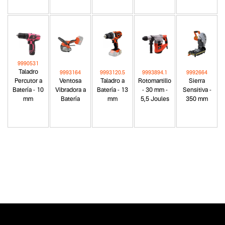
9990531
Taladro
9993164
9993120.5
9993894.1
9992664
Percutor a
Ventosa
Taladro a
Rotomartillo
Sierra
Batería - 10
Vibradora a
Batería - 13
- 30 mm -
Sensitiva -
mm
Batería
mm
5,5 Joules
350 mm
Categoria principal
Herramientas eléctricas
Tipo
Amoladoras
Subtipo
Amoladoras angulares