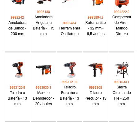
9993180
9994222.2
Amoladora
Compresor
9992242
9993894.2
Amoladora
Angular a
Rotomartillo
de Aire -
9993484
de Banco -
Batería - 115
Herramienta
- 32 mm -
Mando
200 mm
mm
Oscilatoria
6,5 Joules
Directo
9993121.5
9991634.1
Taladro
Sierra
9993120.5
9993930.1
9993808
Taladro a
Martillo
Percutor a
Taladro
Circular de
Batería - 13
Demoledor -
Batería - 13
Percutor - 13
Pie - 250
mm
20 Joules
mm
mm
mm