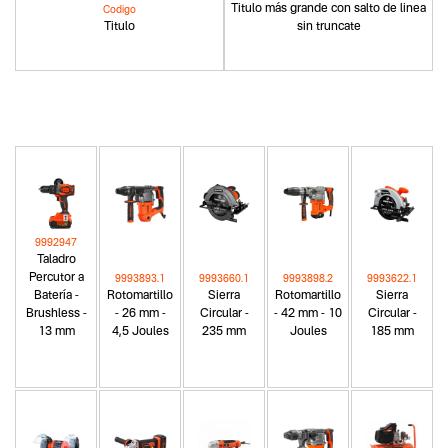
Titulo más grande con salto de linea
Codigo
Titulo
sin truncate
9992947
Taladro
Percutor a
9993893.1
9993660.1
9993898.2
9993622.1
Batería -
Rotomartillo
Sierra
Rotomartillo
Sierra
Brushless -
- 26 mm -
Circular -
- 42 mm - 10
Circular -
13 mm
4,5 Joules
235 mm
Joules
185 mm