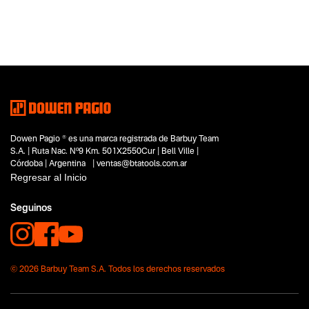
Categoria principal
Herramientas a batería
Tipo
Rotomartillos
Subtipo
Rotomartillos SDS Plus
Segmentos - pendiente
Construcción
Capacidad
Dowen Pagio ® es una marca registrada de Barbuy Team
18V
S.A. | Ruta Nac. Nº9 Km. 501X2550Cur | Bell Ville |
Funcion o uso
Córdoba | Argentina | ventas@btatools.com.ar
No items found.
Regresar al Inicio
Tecnologia
Seguinos
Flex One
© 2026 Barbuy Team S.A. Todos los derechos reservados