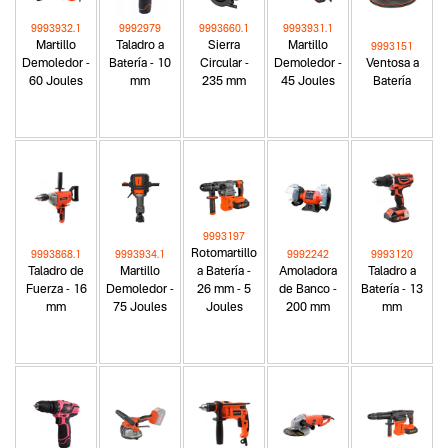
9993932.1
9992979
9993660.1
9993931.1
Martillo
Taladro a
Sierra
Martillo
9993151
Demoledor -
Batería - 10
Circular -
Demoledor -
Ventosa a
60 Joules
mm
235 mm
45 Joules
Batería
9993197
Rotomartillo
9993868.1
9993934.1
9992242
9993120
Taladro de
Martillo
a Batería -
Amoladora
Taladro a
Fuerza - 16
Demoledor -
26 mm - 5
de Banco -
Batería - 13
mm
75 Joules
Joules
200 mm
mm