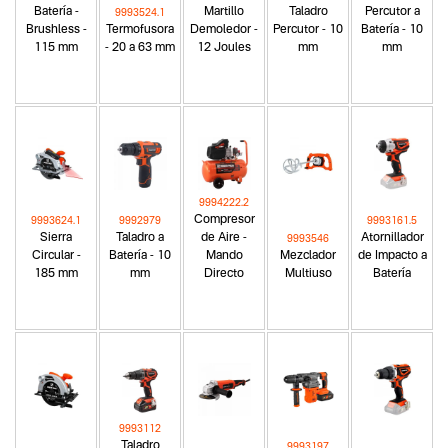
Batería -
Martillo
Taladro
Percutor a
9993524.1
Brushless -
Termofusora
Demoledor -
Percutor - 10
Batería - 10
115 mm
- 20 a 63 mm
12 Joules
mm
mm
9994222.2
Compresor
9993624.1
9992979
9993161.5
Sierra
Taladro a
de Aire -
Atornillador
9993546
Circular -
Batería - 10
Mando
Mezclador
de Impacto a
185 mm
mm
Directo
Multiuso
Batería
9993112
Taladro
9993197