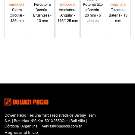
Percutor a
Rotomartillo
9993622.1
9993224.2
9993120.5
Sierra
Batería -
Amoladora
a Batería -
Taladro a
Circular -
Brushless -
Angular -
26 mm - 5
Batería - 13
185 mm
13 mm
115/125 mm
Joules
mm
Categoria principal
Herramientas eléctricas
Tipo
Amoladoras
Subtipo
Amoladoras angulares
Segmentos - pendiente
Construcción
Capacidad
Dowen Pagio ® es una marca registrada de Barbuy Team
230 mm
S.A. | Ruta Nac. Nº9 Km. 501X2550Cur | Bell Ville |
Funcion o uso
Córdoba | Argentina | ventas@btatools.com.ar
De mano
Regresar al Inicio
Tecnologia