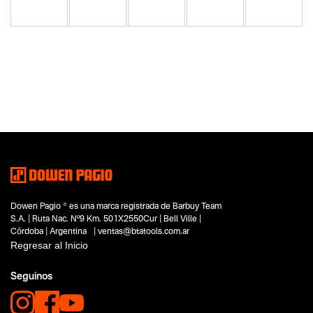
Categoria principal
Herramientas eléctricas
Tipo
Sierras
Subtipo
Sierras circulares
Segmentos - pendiente
Carpintería
Construcción
Dowen Pagio ® es una marca registrada de Barbuy Team
Capacidad
S.A. | Ruta Nac. Nº9 Km. 501X2550Cur | Bell Ville |
No items found.
Córdoba | Argentina | ventas@btatools.com.ar
Regresar al Inicio
Funcion o uso
Con láser
Seguinos
De mano
Tecnologia