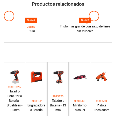
Productos relacionados
Nuevo
Nuevo
Codigo
Titulo más grande con salto de linea
Codigo
Titulo
sin truncate
9993112.5
Taladro
Percutor a
9993120
Batería -
Taladro a
9993152
9990560
9993510
Brushless -
Engrapadora
Batería - 13
Minitorno
Pistola
13 mm
a Batería
mm
Manual
Encoladora