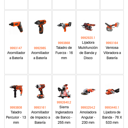
9992920.1
Lijadora
9993868
9993164
Taladro de
Multifunción
Ventosa
9993147
9992985
Atornillador
Atornillador
Fuerza - 16
de Banda y
Vibradora a
a Batería
a Batería
mm
Disco
Batería
9992640.2
Sierra
9993808
9993161
9993254.2
9993440.1
Taladro
Atornillador
Ingletadora
Amoladora
Lijadora de
Percutor - 13
de Impacto a
de Banco -
Angular -
Banda - 76 X
mm
Batería
255 mm
230 mm
533 mm