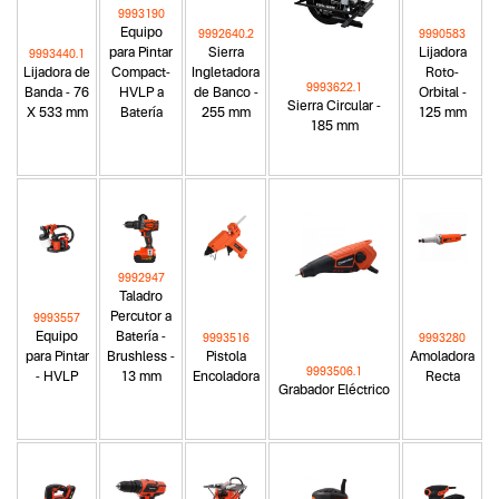
9993190
Equipo
9992640.2
9990583
para Pintar
Sierra
Lijadora
9993440.1
Lijadora de
Compact-
Ingletadora
Roto-
9993622.1
Banda - 76
HVLP a
de Banco -
Orbital -
Sierra Circular -
X 533 mm
Batería
255 mm
125 mm
185 mm
9992947
Taladro
Percutor a
9993557
Equipo
Batería -
9993516
9993280
para Pintar
Brushless -
Pistola
Amoladora
9993506.1
- HVLP
13 mm
Encoladora
Recta
Grabador Eléctrico