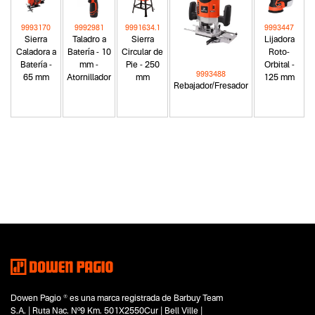
9993170
9992981
9991634.1
9993447
Sierra
Taladro a
Sierra
Lijadora
Caladora a
Batería - 10
Circular de
Roto-
Batería -
mm -
Pie - 250
Orbital -
9993488
65 mm
Atornillador
mm
125 mm
Rebajador/Fresador
Categoria principal
Herramientas eléctricas
Tipo
Lijadoras
Subtipo
Lijadoras de banda y disco de mesa
Segmentos - pendiente
Carpintería
Hobbistas
Dowen Pagio ® es una marca registrada de Barbuy Team
Capacidad
S.A. | Ruta Nac. Nº9 Km. 501X2550Cur | Bell Ville |