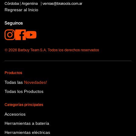
No items found.
Córdoba | Argentina | ventas@btatools.com.ar
Regresar al Inicio
Funcion o uso
No items found.
Seguinos
Tecnologia
No items found.
© 2026 Barbuy Team S.A. Todos los derechos reservados
Productos
Todas las
Novedades!
Todas los Productos
Categorías principales
Accesorios
Herramientas a batería
Herramientas eléctricas