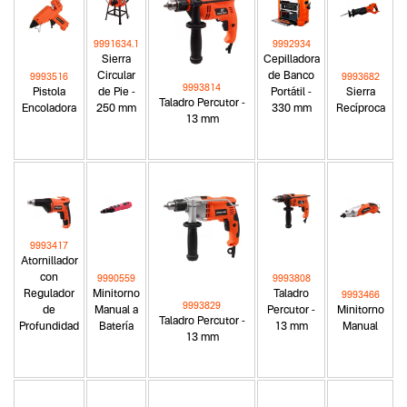
9991634.1
9992934
Sierra
Cepilladora
Circular
de Banco
9993516
9993682
9993814
Pistola
de Pie -
Portátil -
Sierra
Taladro Percutor -
Encoladora
250 mm
330 mm
Recíproca
13 mm
9993417
Atornillador
con
9990559
9993808
Regulador
Minitorno
Taladro
9993466
9993829
de
Manual a
Percutor -
Minitorno
Taladro Percutor -
Profundidad
Batería
13 mm
Manual
13 mm