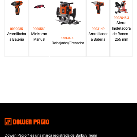
9992646.3
Sierra
Ingletadora
9992985
9990561
9993149
Atornillador
Minitorno
Atornillador
de Banco -
9993490
a Batería
Manual
a Batería
255 mm
Rebajador/Fresador
Categoria principal
Herramientas eléctricas
Tipo
Sierras
Subtipo
Sierras ingletadoras
Segmentos - pendiente
Carpintería
Capacidad
Dowen Pagio ® es una marca registrada de Barbuy Team