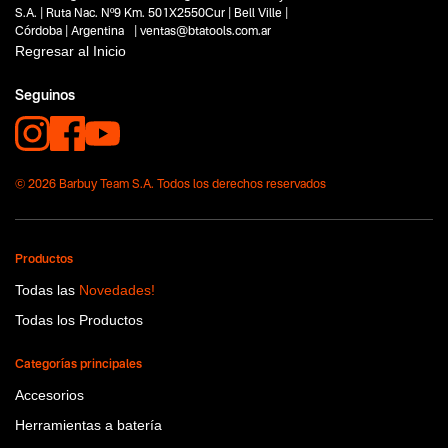
No items found.
S.A. | Ruta Nac. Nº9 Km. 501X2550Cur | Bell Ville |
Córdoba | Argentina | ventas@btatools.com.ar
Funcion o uso
Regresar al Inicio
No items found.
Seguinos
Tecnologia
No items found.
© 2026 Barbuy Team S.A. Todos los derechos reservados
Productos
Todas las
Novedades!
Todas los Productos
Categorías principales
Accesorios
Herramientas a batería