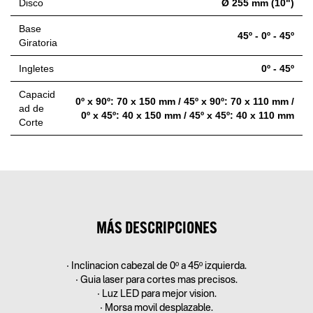
Disco
Ø 255 mm (10")
Base
45º - 0º - 45º
Giratoria
Ingletes
0º - 45º
Capacid
0º x 90º: 70 x 150 mm / 45º x 90º: 70 x 110 mm /
ad de
0º x 45º: 40 x 150 mm / 45º x 45º: 40 x 110 mm
Corte
MÁS DESCRIPCIONES
• Inclinacion cabezal de 0º a 45º izquierda.
• Guia laser para cortes mas precisos.
• Luz LED para mejor vision.
• Morsa movil desplazable.