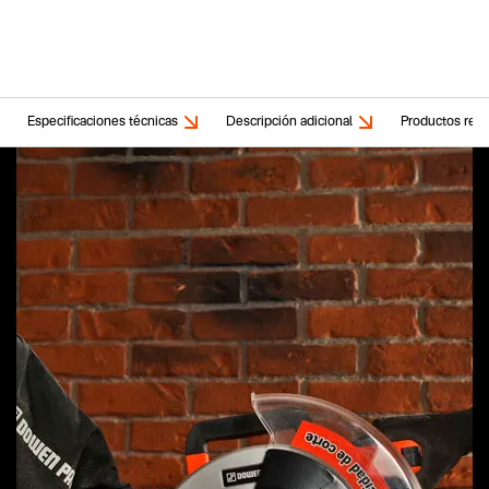
Especificaciones técnicas
Descripción adicional
Productos rela