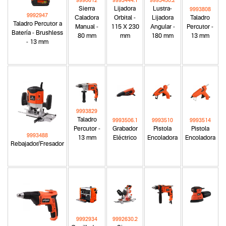
9990612
9993444.1
9993450.2
Sierra
Lijadora
Lustra-
9993808
9992947
Caladora
Orbital -
Lijadora
Taladro
Taladro Percutor a
Manual -
115 X 230
Angular -
Percutor -
Batería - Brushless
80 mm
mm
180 mm
13 mm
- 13 mm
9993829
Taladro
9993506.1
9993510
9993514
Percutor -
Grabador
Pistola
Pistola
9993488
13 mm
Eléctrico
Encoladora
Encoladora
Rebajador/Fresador
9992934
9992630.2