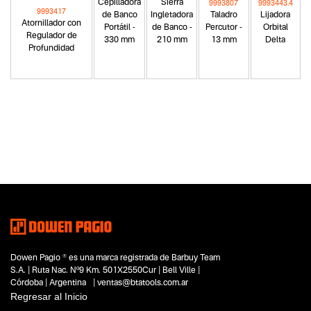
Cepilladora
Sierra
9993807
9993443.4
9993417
de Banco
Ingletadora
Taladro
Lijadora
Atornillador con
Portátil -
de Banco -
Percutor -
Orbital
Regulador de
330 mm
210 mm
13 mm
Delta
Profundidad
Categoria principal
Herramientas a batería
Tipo
Minitornos manuales
Subtipo
No items found.
Segmentos - pendiente
Carpintería
Dowen Pagio ® es una marca registrada de Barbuy Team
Hobbistas
S.A. | Ruta Nac. Nº9 Km. 501X2550Cur | Bell Ville |
Capacidad
Córdoba | Argentina | ventas@btatools.com.ar
No items found.
Regresar al Inicio