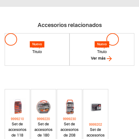
Accesorios relacionados
Nuevo
Nuevo
Codigo
Codigo
Titulo
Titulo
Ver más
9999210
9999220
9999230
Set de
Set de
Set de
9999202
accesorios
accesorios
accesorios
Set de
de 118
de 180
de 208
accesorios