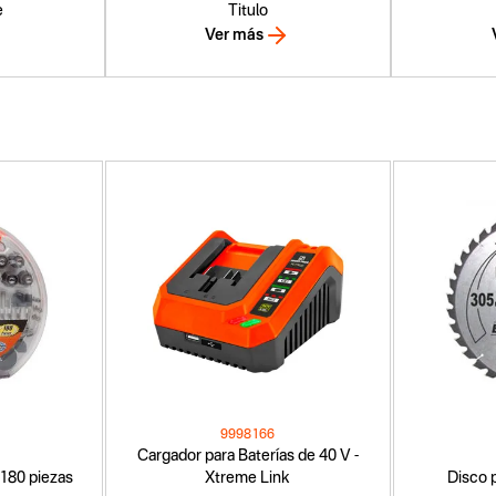
e
Titulo
Ver más
9998166
Cargador para Baterías de 40 V -
 180 piezas
Xtreme Link
Disco p