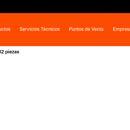
uctos
Servicios Técnicos
Puntos de Venta
Empres
32 piezas