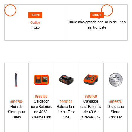
Nuevo
Nuevo
Codigo
Titulo más grande con salto de linea
Codigo
Titulo
sin truncate
9998168
9998166
Cargador
Cargador
9999760
9998124
9998678
Hoja de
para Baterías
Batería Ion-
para Baterías
Disco para
Sierra para
de 40 V -
Litio - Flex
de 40 V -
Sierra
Hielo
Xtreme Link
One
Xtreme Link
Circular