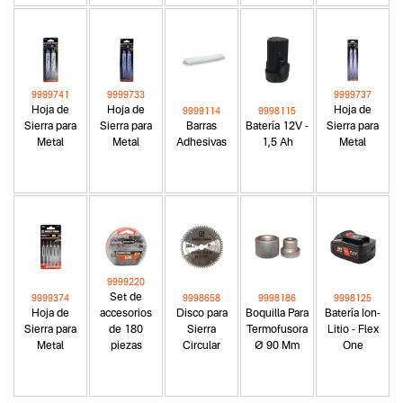
9999741
9999733
9999737
Hoja de
Hoja de
Hoja de
9999114
9998115
Sierra para
Sierra para
Barras
Batería 12V -
Sierra para
Metal
Metal
Adhesivas
1,5 Ah
Metal
9999220
Set de
9999374
9998658
9998186
9998125
Hoja de
accesorios
Disco para
Boquilla Para
Batería Ion-
Sierra para
de 180
Sierra
Termofusora
Litio - Flex
Metal
piezas
Circular
Ø 90 Mm
One