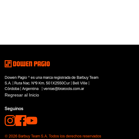
Categoria principal
Accesorios
Tipo
Accesorios e Insumos
Subtipo
Baterias
Segmentos - pendiente
No items found.
Dowen Pagio ® es una marca registrada de Barbuy Team
Capacidad
S.A. | Ruta Nac. Nº9 Km. 501X2550Cur | Bell Ville |
40V
Córdoba | Argentina | ventas@btatools.com.ar
Funcion o uso
Regresar al Inicio
No items found.
Seguinos
Tecnologia
No items found.
© 2026 Barbuy Team S.A. Todos los derechos reservados