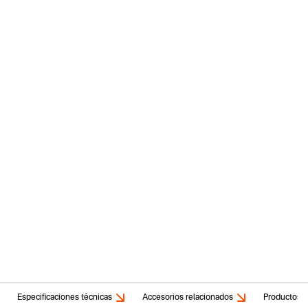
Especificaciones técnicas
Accesorios relacionados
Productos r