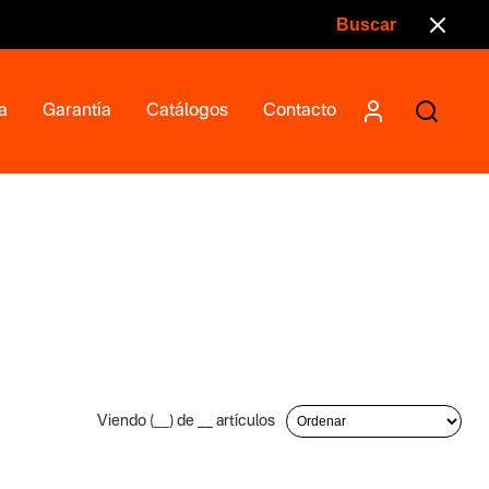
a
Garantía
Catálogos
Contacto
Viendo (
__
) de
__
artículos