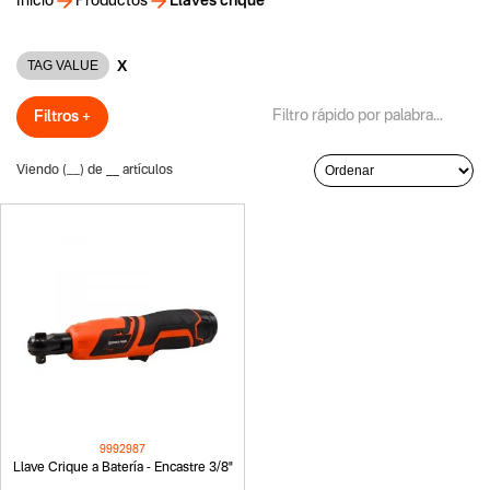
Inicio
Productos
Llaves crique
X
TAG VALUE
Filtros +
Viendo (
__
) de
__
artículos
9992987
Llave Crique a Batería - Encastre 3/8"