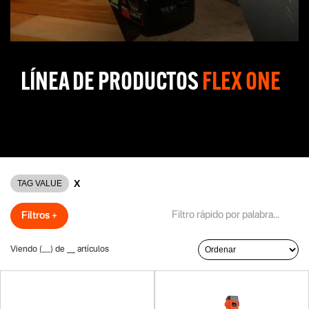
LÍNEA DE PRODUCTOS
FLEX ONE
Una línea de herramientas a batería universal y versátil, la
tecnología Flex One te ofrece todo tipo de soluciones en 18V y 36V
(Batería Dual).
X
TAG VALUE
Filtros +
Viendo (
__
) de
__
artículos