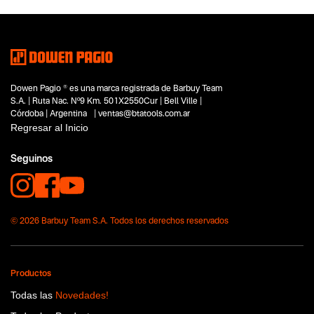
Rotomartillos
Subtipo
Rotomartillos rotopercutores
Segmentos - pendiente
Construcción
Capacidad
Dowen Pagio ® es una marca registrada de Barbuy Team
36V (18+18)
S.A. | Ruta Nac. Nº9 Km. 501X2550Cur | Bell Ville |
Funcion o uso
Córdoba | Argentina | ventas@btatools.com.ar
No items found.
Regresar al Inicio
Tecnologia
Seguinos
Flex One
36V Twin Power
© 2026 Barbuy Team S.A. Todos los derechos reservados
Productos
Todas las
Novedades!