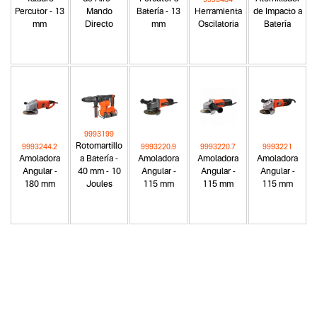
9993484
Percutor - 13
Mando
Batería - 13
Herramienta
de Impacto a
mm
Directo
mm
Oscilatoria
Batería
9993199
Rotomartillo
9993244.2
9993220.9
9993220.7
9993221
Amoladora
a Batería -
Amoladora
Amoladora
Amoladora
Angular -
40 mm - 10
Angular -
Angular -
Angular -
180 mm
Joules
115 mm
115 mm
115 mm
Categoria principal
Herramientas a batería
Tipo