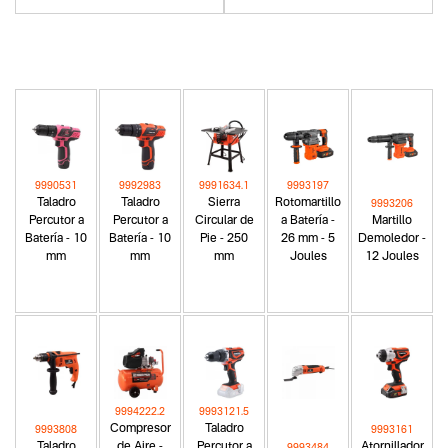
9990531
9992983
9991634.1
9993197
Taladro
Taladro
Sierra
Rotomartillo
9993206
Percutor a
Percutor a
Circular de
a Batería -
Martillo
Batería - 10
Batería - 10
Pie - 250
26 mm - 5
Demoledor -
mm
mm
mm
Joules
12 Joules
9994222.2
9993121.5
Compresor
Taladro
9993808
9993161
Taladro
de Aire -
Percutor a
Atornillador