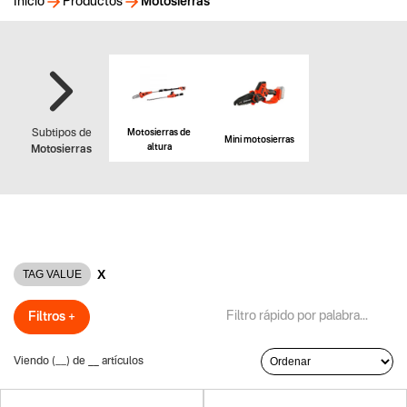
Inicio
Productos
Motosierras
Motosierras de
Subtipos de
Mini motosierras
altura
Motosierras
X
TAG VALUE
Filtros +
Viendo (
__
) de
__
artículos