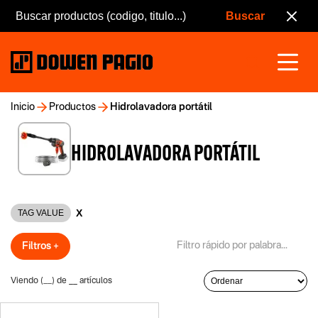
Inicio
Productos
Hidrolavadora portátil
HIDROLAVADORA PORTÁTIL
X
TAG VALUE
Filtros +
Viendo (
__
) de
__
artículos