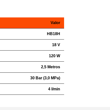
Valor
HB18H
18 V
120 W
2,5 Metros
30 Bar (3,0 MPa)
4 l/min