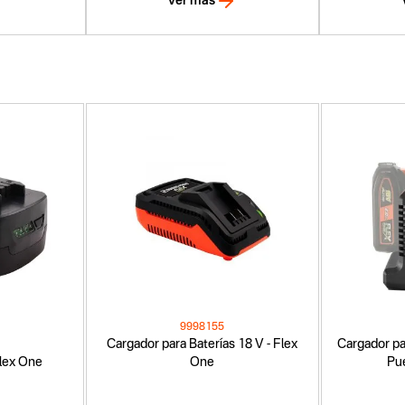
Ver más
9998155
Cargador para Baterías 18 V - Flex
Cargador pa
 Flex One
One
Pue