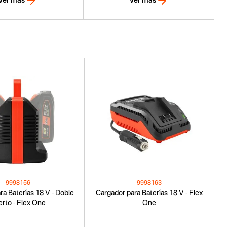
Ver más
Ver más
9998156
9998163
ra Baterías 18 V - Doble
Cargador para Baterías 18 V - Flex
rto - Flex One
One