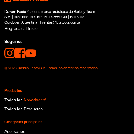
Segmentos - pendiente
Hogar y aire libre
Dowen Pagio ® es una marca registrada de Barbuy Team
Capacidad
S.A. | Ruta Nac. Nº9 Km. 501X2550Cur | Bell Ville |
18V
Córdoba | Argentina | ventas@btatools.com.ar
Funcion o uso
Regresar al Inicio
No items found.
Seguinos
Tecnologia
Flex One
© 2026 Barbuy Team S.A. Todos los derechos reservados
Productos
Todas las
Novedades!
Todas los Productos
Categorías principales
Accesorios