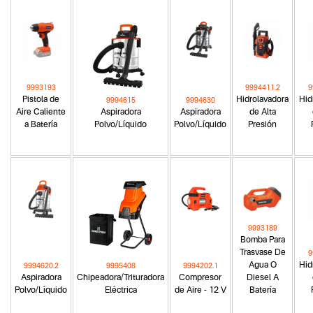
9993193
9994411.2
9
Pistola de
Hidrolavadora
Hid
9994615
9994630
Aire Caliente
Aspiradora
Aspiradora
de Alta
a Batería
Polvo/Líquido
Polvo/Líquido
Presión
9993189
Bomba Para
Trasvase De
9
Agua O
Hid
9994620.2
9995408
9994202.1
Aspiradora
Chipeadora/Trituradora
Compresor
Diesel A
Polvo/Líquido
Eléctrica
de Aire - 12 V
Batería