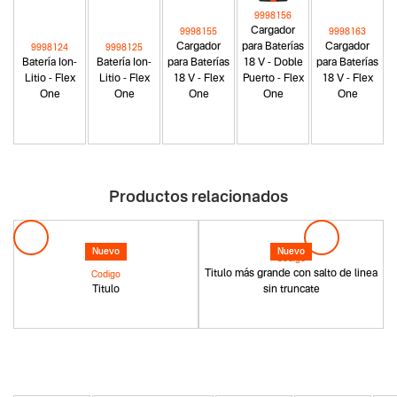
9998156
Cargador
9998155
9998163
Cargador
para Baterías
Cargador
9998124
9998125
Batería Ion-
Batería Ion-
para Baterías
18 V - Doble
para Baterías
Litio - Flex
Litio - Flex
18 V - Flex
Puerto - Flex
18 V - Flex
One
One
One
One
One
Productos relacionados
Nuevo
Nuevo
Codigo
Titulo más grande con salto de linea
Codigo
Titulo
sin truncate