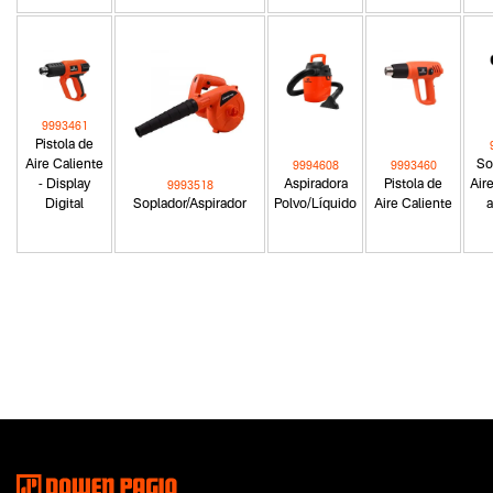
9993461
Pistola de
Aire Caliente
So
9994608
9993460
- Display
Aspiradora
Pistola de
Air
9993518
Digital
Soplador/Aspirador
Polvo/Líquido
Aire Caliente
a
Categoria principal
Herramientas a batería
Tipo
Pistolas de calor
Subtipo
No items found.