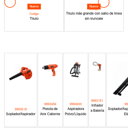
Nuevo
Nuevo
Codigo
Titulo más grande con salto de linea
Codigo
Titulo
sin truncate
9993191
9993456
9994630
99
Inflador
Pistola de
Aspiradora
Soplador/Asp
9993518
a Batería
Soplador/Aspirador
Aire Caliente
Polvo/Líquido
El