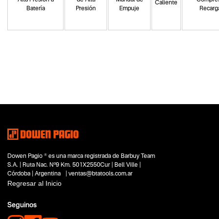
Alta Presión a
de Alta
Manual de
Compres
Caliente
Batería
Presión
Empuje
Recarga
Categoria principal
Herramientas eléctricas
Tipo
Aspiradoras
Subtipo
Aspiradoras de acero inoxidable
Segmentos - pendiente
Limpieza
Hogar y aire libre
Dowen Pagio ® es una marca registrada de Barbuy Team
Capacidad
S.A. | Ruta Nac. Nº9 Km. 501X2550Cur | Bell Ville |
15 lts
Córdoba | Argentina | ventas@btatools.com.ar
Funcion o uso
Regresar al Inicio
Líquidos y sólidos
Tecnologia
Seguinos
No items found.