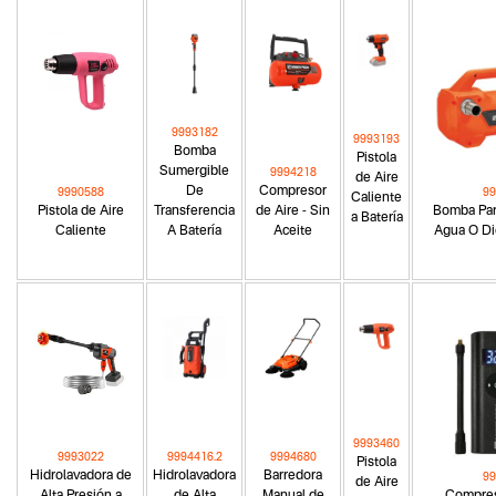
9993182
9993193
Bomba
Pistola
Sumergible
9994218
de Aire
De
Compresor
9990588
99
Caliente
Pistola de Aire
Transferencia
de Aire - Sin
Bomba Par
a Batería
Caliente
A Batería
Aceite
Agua O Di
9993460
9993022
9994416.2
9994680
Pistola
Hidrolavadora de
Hidrolavadora
Barredora
99
de Aire