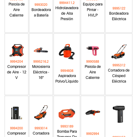
9994411.2
Pistola de
Equipo para
9993020
Hidrolavadora
9995122
Aire
Bordeadora
Pintar -
de Alta
Bordeadora
Caliente
a Batería
HVLP
Presión
Eléctrica
9994204
9995216.2
9990588
9995312
Compresor
Motosierra
Pistola de
Cortadora de
9994608
de Aire - 12
Eléctrica -
Aire
Aspiradora
Césped
V
16"
Caliente
Polvo/Líquido
Eléctrica
9993189
9994200
9993014
Bomba Para
Compresor
Cortadora
9992994