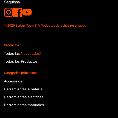
Seguinos
Funcion o uso
No items found.
Tecnologia
© 2026 Barbuy Team S.A. Todos los derechos reservados
No items found.
Productos
Todas las
Novedades!
Todas los Productos
Categorías principales
Accesorios
Herramientas a batería
Herramientas eléctricas
Herramientas manuales