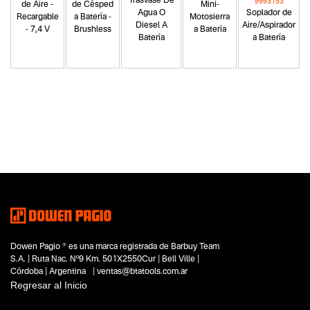
Trasvase De
9993153
de Aire -
de Césped
Mini-
Agua O
Soplador de
Recargable
a Batería -
Motosierra
Diesel A
Aire/Aspirador
- 7,4 V
Brushless
a Batería
Batería
a Batería
Categoria principal
Herramientas eléctricas
Tipo
Sopladores y aspiradores de hojas
Subtipo
No items found.
Segmentos - pendiente
Jardinería y poda
Dowen Pagio ® es una marca registrada de Barbuy Team
Hogar y aire libre
S.A. | Ruta Nac. Nº9 Km. 501X2550Cur | Bell Ville |
Limpieza
Córdoba | Argentina | ventas@btatools.com.ar
Capacidad
Regresar al Inicio
No items found.