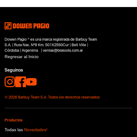
Sierras
Subtipo
Sierras sable
Segmentos - pendiente
Jardinería y poda
Capacidad
Dowen Pagio ® es una marca registrada de Barbuy Team
12V
S.A. | Ruta Nac. Nº9 Km. 501X2550Cur | Bell Ville |
Funcion o uso
Córdoba | Argentina | ventas@btatools.com.ar
No items found.
Regresar al Inicio
Tecnologia
Seguinos
No items found.
© 2026 Barbuy Team S.A. Todos los derechos reservados
Productos
Todas las
Novedades!