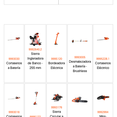
9992640.2
Sierra
9993005
Ingletadora
9993030
9995120
9995228.1
Desmalezadora
Cortasetos
de Banco -
Bordeadora
Cortasetos
a Batería -
a Batería
255 mm
Eléctrica
Eléctrico
Brushless
9993176
Sierra
9993016
9992994
Cortasetos
Circular a
Mini-
9995122