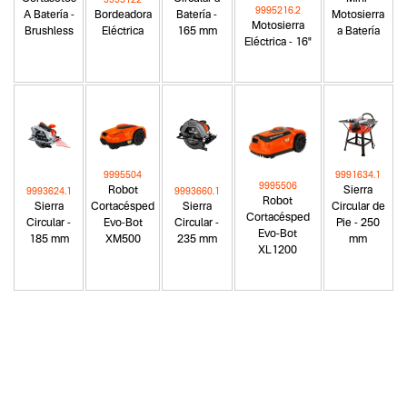
9995216.2
A Batería -
Bordeadora
Batería -
Motosierra
Motosierra
Brushless
Eléctrica
165 mm
a Batería
Eléctrica - 16"
9995504
9991634.1
9995506
Robot
Sierra
9993624.1
9993660.1
Robot
Sierra
Cortacésped
Sierra
Circular de
Cortacésped
Circular -
Evo-Bot
Circular -
Pie - 250
Evo-Bot
185 mm
XM500
235 mm
mm
XL1200
Categoria principal
Herramientas a batería
Tipo