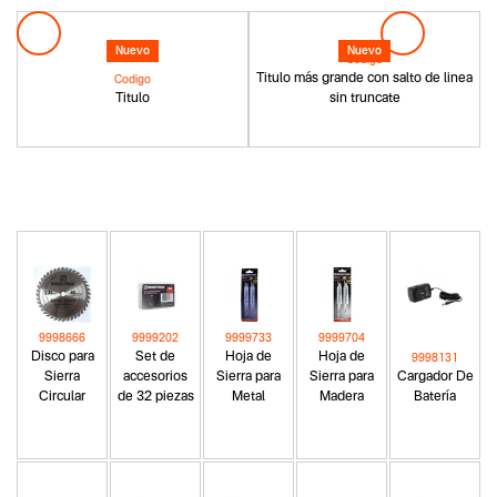
Nuevo
Nuevo
Codigo
Titulo más grande con salto de linea
Codigo
Titulo
sin truncate
9998666
9999202
9999733
9999704
Disco para
Set de
Hoja de
Hoja de
9998131
Sierra
accesorios
Sierra para
Sierra para
Cargador De
Circular
de 32 piezas
Metal
Madera
Batería