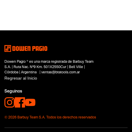
Categoria principal
Accesorios
Tipo
Accesorios e Insumos
Subtipo
Hojas Sierra Sable para Hielo
Segmentos - pendiente
No items found.
Dowen Pagio ® es una marca registrada de Barbuy Team
Capacidad
S.A. | Ruta Nac. Nº9 Km. 501X2550Cur | Bell Ville |
No items found.
Córdoba | Argentina | ventas@btatools.com.ar
Regresar al Inicio
Funcion o uso
No items found.
Seguinos
Tecnologia
No items found.
© 2026 Barbuy Team S.A. Todos los derechos reservados