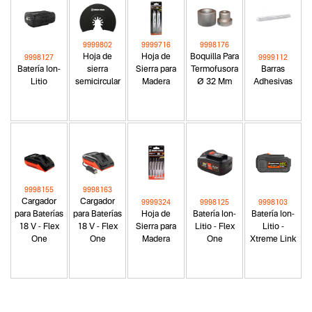
9999802
9999716
9998176
Hoja de
Hoja de
Boquilla Para
9998127
9999112
Batería Ion-
sierra
Sierra para
Termofusora
Barras
Litio
semicircular
Madera
Ø 32 Mm
Adhesivas
9998155
9998163
Cargador
Cargador
9999324
9998125
9998103
para Baterías
para Baterías
Hoja de
Batería Ion-
Batería Ion-
18 V - Flex
18 V - Flex
Sierra para
Litio - Flex
Litio -
One
One
Madera
One
Xtreme Link