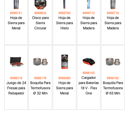
9999741
9998633
9999760
9999712
9999716
Hoja de
Disco para
Hoja de
Hoja de
Hoja de
Sierra para
Sierra
Sierra para
Sierra para
Sierra para
Metal
Circular
Hielo
Madera
Madera
9998155
Cargador
9998318
9998176
9999380
9998182
Juego de 24
Boquilla Para
Hoja de
para Baterías
Boquilla Para
Fresas para
Termofusora
Sierra para
18 V - Flex
Termofusora
Rebajador
Ø 32 Mm
Metal
One
Ø 63 Mm