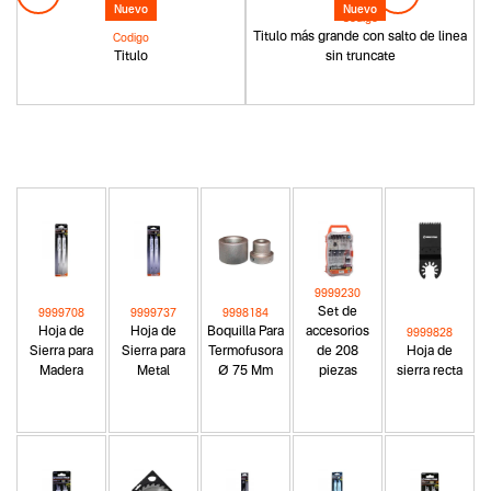
Nuevo
Nuevo
Codigo
Titulo más grande con salto de linea
Codigo
Titulo
sin truncate
9999230
Set de
9999708
9999737
9998184
Hoja de
Hoja de
Boquilla Para
accesorios
9999828
Sierra para
Sierra para
Termofusora
de 208
Hoja de
Madera
Metal
Ø 75 Mm
piezas
sierra recta