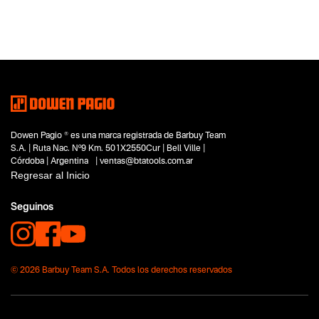
Categoria principal
Accesorios
Tipo
Accesorios e Insumos
Subtipo
Boquillas para Termofusora
Segmentos - pendiente
No items found.
Dowen Pagio ® es una marca registrada de Barbuy Team
Capacidad
S.A. | Ruta Nac. Nº9 Km. 501X2550Cur | Bell Ville |
No items found.
Córdoba | Argentina | ventas@btatools.com.ar
Regresar al Inicio
Funcion o uso
No items found.
Seguinos
Tecnologia
No items found.
© 2026 Barbuy Team S.A. Todos los derechos reservados