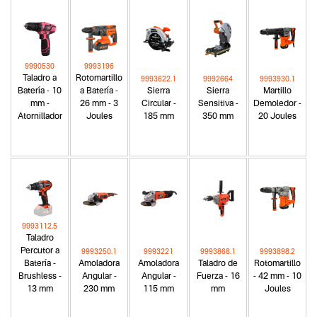
9990530
9993196
Taladro a
Rotomartillo
9993622.1
9992664
9993930.1
Batería - 10
a Batería -
Sierra
Sierra
Martillo
mm -
26 mm - 3
Circular -
Sensitiva -
Demoledor -
Atornillador
Joules
185 mm
350 mm
20 Joules
9993112.5
Taladro
Percutor a
9993250.1
9993221
9993868.1
9993898.2
Batería -
Amoladora
Amoladora
Taladro de
Rotomartillo
Brushless -
Angular -
Angular -
Fuerza - 16
- 42 mm - 10
13 mm
230 mm
115 mm
mm
Joules