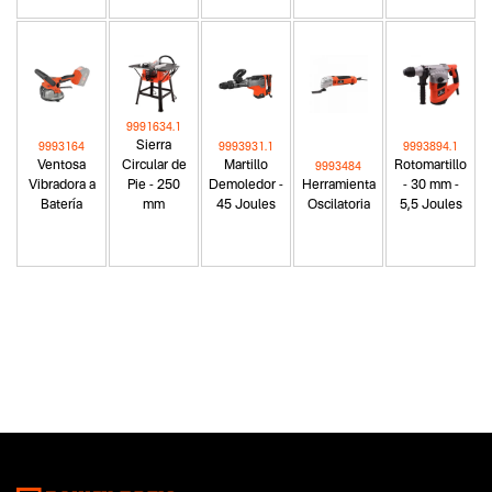
9991634.1
Sierra
9993164
9993931.1
9993894.1
Ventosa
Circular de
Martillo
Rotomartillo
9993484
Vibradora a
Pie - 250
Demoledor -
Herramienta
- 30 mm -
Batería
mm
45 Joules
Oscilatoria
5,5 Joules
Categoria principal
Herramientas eléctricas
Tipo
Termofusoras
Subtipo
No items found.