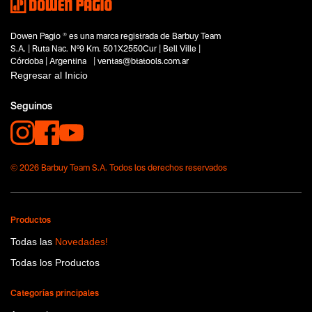
Segmentos - pendiente
Construcción
Dowen Pagio ® es una marca registrada de Barbuy Team
Capacidad
S.A. | Ruta Nac. Nº9 Km. 501X2550Cur | Bell Ville |
No items found.
Córdoba | Argentina | ventas@btatools.com.ar
Regresar al Inicio
Funcion o uso
No items found.
Seguinos
Tecnologia
No items found.
© 2026 Barbuy Team S.A. Todos los derechos reservados
Productos
Todas las
Novedades!
Todas los Productos
Categorías principales