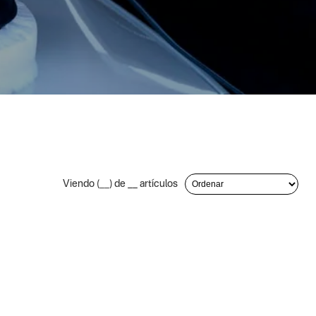
Viendo (
__
) de
__
artículos