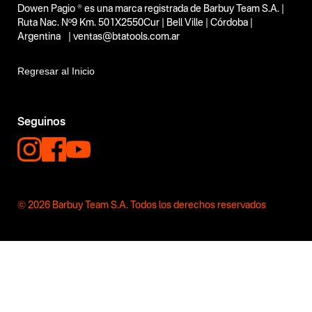
Dowen Pagio ® es una marca registrada de Barbuy Team S.A. |
Ruta Nac. Nº9 Km. 501X2550Cur | Bell Ville | Córdoba |
Argentina | ventas@btatools.com.ar
Regresar al Inicio
Seguinos
© 2026 Barbuy Team S.A. Todos los derechos reservados
Más de Ba