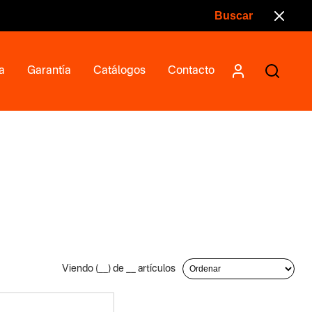
a
Garantía
Catálogos
Contacto
Viendo (
__
) de
__
artículos