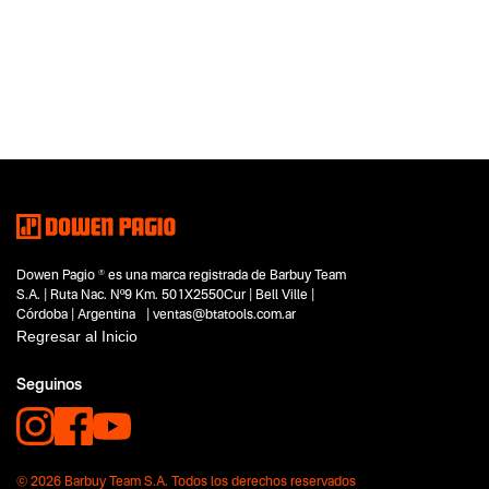
Categoria principal
Herramientas eléctricas
Tipo
Compresores de aire
Subtipo
Compresores de aire portátiles
Segmentos - pendiente
Automotor
Capacidad
Dowen Pagio ® es una marca registrada de Barbuy Team
No items found.
S.A. | Ruta Nac. Nº9 Km. 501X2550Cur | Bell Ville |
Córdoba | Argentina | ventas@btatools.com.ar
Funcion o uso
Regresar al Inicio
No items found.
Seguinos
Tecnologia
No items found.
© 2026 Barbuy Team S.A. Todos los derechos reservados