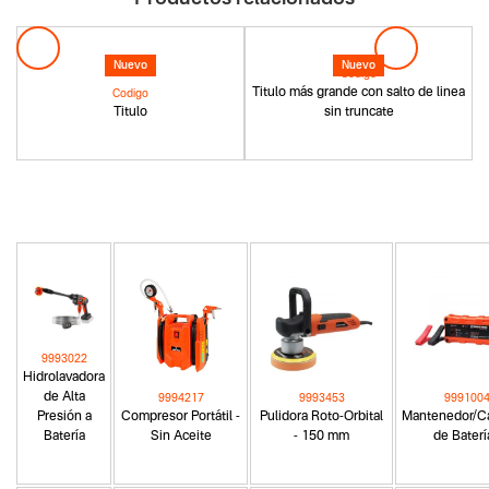
Nuevo
Nuevo
Codigo
Titulo más grande con salto de linea
Codigo
Titulo
sin truncate
9993022
Hidrolavadora
de Alta
9994217
9993453
999100
Presión a
Compresor Portátil -
Pulidora Roto-Orbital
Mantenedor/C
Batería
Sin Aceite
- 150 mm
de Baterí