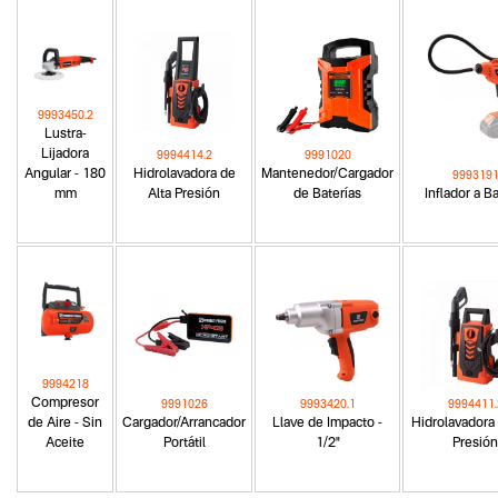
9993450.2
Lustra-
Lijadora
9994414.2
9991020
Angular - 180
Hidrolavadora de
Mantenedor/Cargador
999319
mm
Alta Presión
de Baterías
Inflador a Ba
9994218
Compresor
9991026
9993420.1
9994411.
de Aire - Sin
Cargador/Arrancador
Llave de Impacto -
Hidrolavadora 
Aceite
Portátil
1/2"
Presión