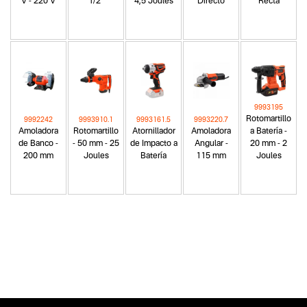
V - 220 V
1/2"
4,5 Joules
Directo
Recta
9993195
Rotomartillo
9992242
9993910.1
9993161.5
9993220.7
Amoladora
Rotomartillo
Atornillador
Amoladora
a Batería -
de Banco -
- 50 mm - 25
de Impacto a
Angular -
20 mm - 2
200 mm
Joules
Batería
115 mm
Joules
Categoria principal
Herramientas eléctricas
Tipo
Compresores de aire
Subtipo