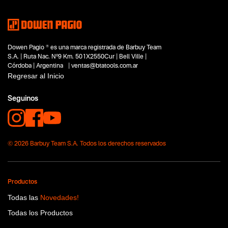
Compresores de mando directo
Segmentos - pendiente
Talleres
Construcción
Dowen Pagio ® es una marca registrada de Barbuy Team
Capacidad
S.A. | Ruta Nac. Nº9 Km. 501X2550Cur | Bell Ville |
100 lts
Córdoba | Argentina | ventas@btatools.com.ar
Funcion o uso
Regresar al Inicio
No items found.
Seguinos
Tecnologia
No items found.
© 2026 Barbuy Team S.A. Todos los derechos reservados
Productos
Todas las
Novedades!
Todas los Productos