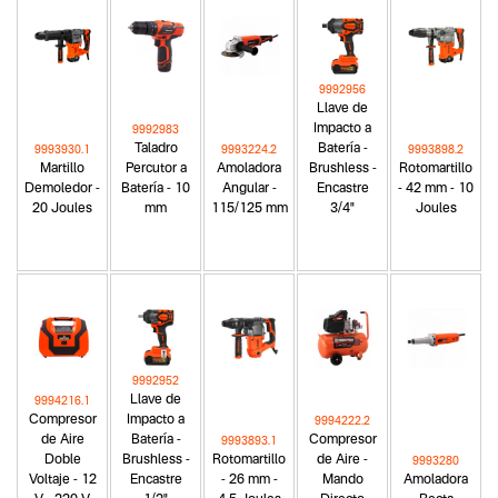
9992956
Llave de
Impacto a
9992983
Taladro
Batería -
9993930.1
9993224.2
9993898.2
Martillo
Percutor a
Amoladora
Brushless -
Rotomartillo
Demoledor -
Batería - 10
Angular -
Encastre
- 42 mm - 10
20 Joules
mm
115/125 mm
3/4"
Joules
9992952
Llave de
9994216.1
Compresor
Impacto a
9994222.2
de Aire
Batería -
Compresor
9993893.1
Doble
Brushless -
Rotomartillo
de Aire -
9993280
Voltaje - 12
Encastre
- 26 mm -
Mando
Amoladora