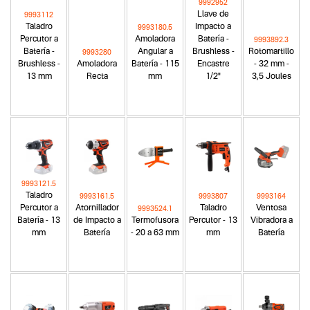
9992952
Llave de
9993112
Taladro
Impacto a
9993180.5
Percutor a
Amoladora
Batería -
9993892.3
Batería -
Angular a
Brushless -
Rotomartillo
9993280
Brushless -
Amoladora
Batería - 115
Encastre
- 32 mm -
13 mm
Recta
mm
1/2"
3,5 Joules
9993121.5
Taladro
9993161.5
9993807
9993164
Percutor a
Atornillador
Taladro
Ventosa
9993524.1
Batería - 13
de Impacto a
Termofusora
Percutor - 13
Vibradora a
mm
Batería
- 20 a 63 mm
mm
Batería