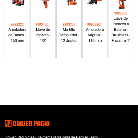
9992958
Llave de
Impacto a
9992222
9993420.1
9993206
9993220.4
Amoladora
Llave de
Martillo
Amoladora
Batería -
de Banco -
Impacto -
Demoledor -
Angular -
Brushless -
150 mm
1/2"
12 Joules
115 mm
Encastre 1"
Categoria principal
Herramientas eléctricas
Tipo
Compresores de aire
Subtipo
Compresores de mando directo
Segmentos - pendiente
Talleres
Construcción
Dowen Pagio ® es una marca registrada de Barbuy Team