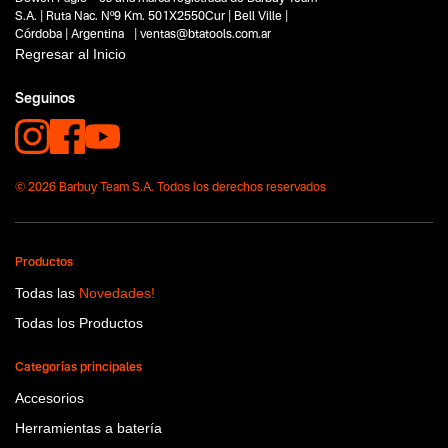
Capacidad
S.A. | Ruta Nac. Nº9 Km. 501X2550Cur | Bell Ville |
50 lts
Córdoba | Argentina | ventas@btatools.com.ar
Funcion o uso
Regresar al Inicio
No items found.
Seguinos
Tecnologia
No items found.
© 2026 Barbuy Team S.A. Todos los derechos reservados
Productos
Todas las
Novedades!
Todas los Productos
Categorías principales
Accesorios
Herramientas a batería