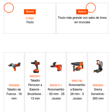
Nuevo
Nuevo
Codigo
Titulo más grande con salto de linea
Codigo
Titulo
sin truncate
9992947
Taladro
9993196
Percutor a
Rotomartillo
9993868
9993910.1
9992664
Taladro de
Batería -
Rotomartillo
a Batería -
Sierra
Fuerza - 16
Brushless -
- 50 mm - 25
26 mm - 3
Sensitiva -
mm
13 mm
Joules
Joules
350 mm