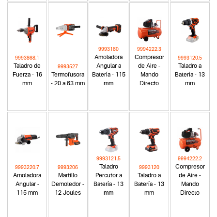
9993180
9994222.3
Amoladora
Compresor
9993868.1
9993120.5
Taladro de
Angular a
de Aire -
Taladro a
9993527
Fuerza - 16
Termofusora
Batería - 115
Mando
Batería - 13
mm
- 20 a 63 mm
mm
Directo
mm
9993121.5
9994222.2
Taladro
Compresor
9993220.7
9993206
9993120
Amoladora
Martillo
Percutor a
Taladro a
de Aire -
Angular -
Demoledor -
Batería - 13
Batería - 13
Mando
115 mm
12 Joules
mm
mm
Directo