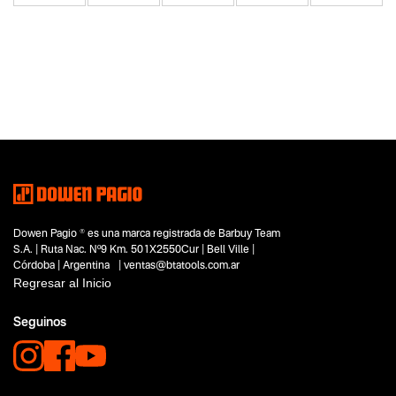
Categoria principal
Herramientas eléctricas
Tipo
Martillos demoledores
Subtipo
No items found.
Segmentos - pendiente
Construcción
Dowen Pagio ® es una marca registrada de Barbuy Team
Capacidad
S.A. | Ruta Nac. Nº9 Km. 501X2550Cur | Bell Ville |
No items found.
Córdoba | Argentina | ventas@btatools.com.ar
Regresar al Inicio
Funcion o uso
No items found.
Seguinos
Tecnologia
No items found.