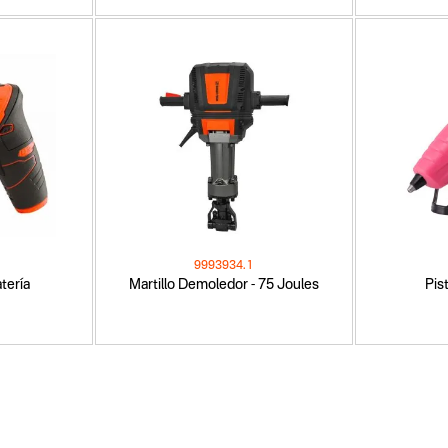
9993934.1
atería
Martillo Demoledor - 75 Joules
Pis