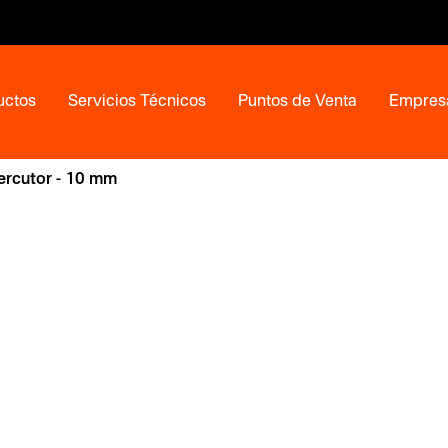
uctos
Servicios Técnicos
Puntos de Venta
Empres
ercutor - 10 mm