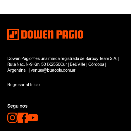
Tipo
Taladros
Subtipo
Taladros percutores
Segmentos - pendiente
Construcción
Carpintería
Capacidad
10 mm
Funcion o uso
Dowen Pagio ® es una marca registrada de Barbuy Team S.A. |
Ruta Nac. Nº9 Km. 501X2550Cur | Bell Ville | Córdoba |
No items found.
Argentina | ventas@btatools.com.ar
Tecnologia
No items found.
Regresar al Inicio
Seguinos